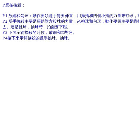
P.反拍接殺：
P.1 放網和勾球：動作要領是手臂要伸直，用拇指和四個小指的力量來打球
P.2 反手接殺主要是藉助對方殺球的力量，來挑球和勾球，動作要領主要是
去。這是挑球，抽球時，拍面要下壓。
P.3 下面示範接殺的時候，放網和勾對角。
P.4接下來示範接殺的反手挑球、抽球。