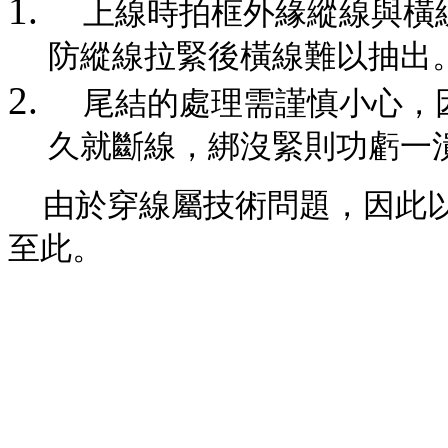
上線時拍框外緣縱線與橫
防縱線拉緊後橫線難以抽出
尾結的處理需謹慎小心，
久就斷線，綁沒緊則功虧一
由於穿線屬技術問題，因此
至此。