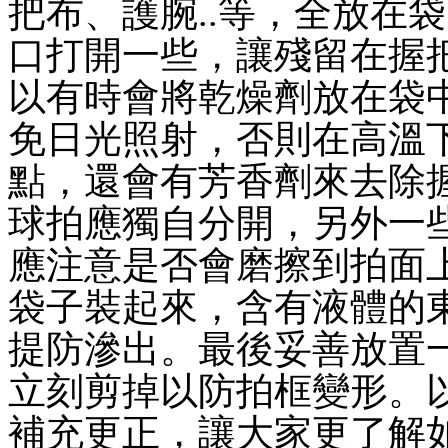
把布、護腕..等，全放在
口打開一些，讓殘留在握
以有時會將乾燥劑放在袋
免日光照射，否則在高溫
點，還會有芳香劑來去除
球拍應獨自分開，另外一
應注意是否會磨擦到拍面
袋子裝起來，含有液體的
提防滲出。最後妥善放置
立刻剪掉以防拍框變形。
補充更正，讓大家更了解