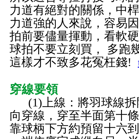
力道有絕對的關係，中
力道強的人來說，容易
拍前要儘量揮動，看軟
球拍不要立刻買， 多跑
這樣才不致多花冤枉錢!
穿線要領
(1)上線：將羽球線
向穿線，穿至半面第十
靠球柄下方約預留十六