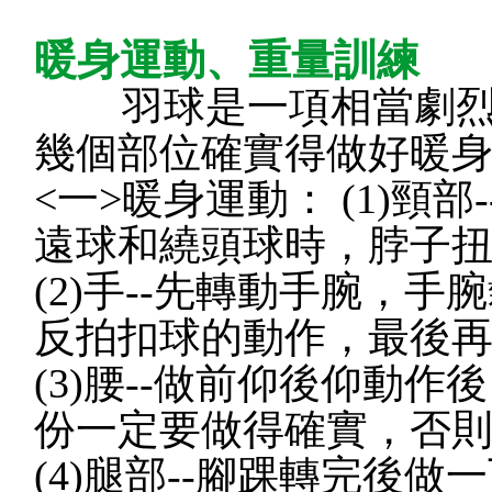
暖身運動、重量訓練
羽球是一項相當劇烈的
幾個部位確實得做好暖
<一>暖身運動： (1)頸
遠球和繞頭球時，脖子
(2)手--先轉動手腕，
反拍扣球的動作，最後
(3)腰--做前仰後仰動
份一定要做得確實，否
(4)腿部--腳踝轉完後