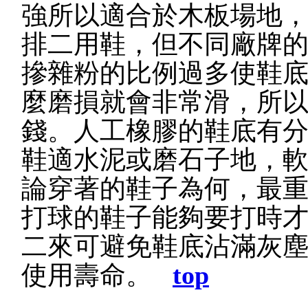
強所以適合於木板場地
排二用鞋，但不同廠牌
摻雜粉的比例過多使鞋
麼磨損就會非常滑，所
錢。人工橡膠的鞋底有
鞋適水泥或磨石子地，軟
論穿著的鞋子為何，最
打球的鞋子能夠要打時
二來可避免鞋底沾滿灰
使用壽命。
top