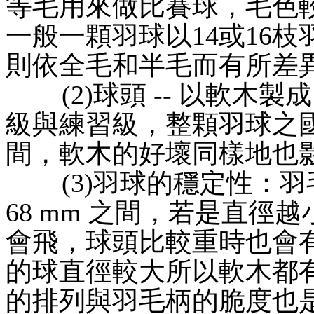
等毛用來做比賽球，毛色
一般一顆羽球以14或16
則依全毛和半毛而有所差
(2)球頭 -- 以軟木
級與練習級，整顆羽球之國際標準
間，軟木的好壞同樣地也
(3)羽球的穩定性：羽毛
68 mm 之間，若是直
會飛，球頭比較重時也會有相
的球直徑較大所以軟木都
的排列與羽毛柄的脆度也