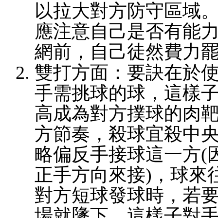
以拉大對方防守區域
應注意自己是否有能
網前，自己徒然費力
雙打方面：要訣在於
手需挑球的球，這樣
高成為對方撲球的肉
方節奏，殺球宜殺中
略偏反手接球這一方(
正手方向來接)，球來
對方短球發球時，若
場就墬下，這樣子對