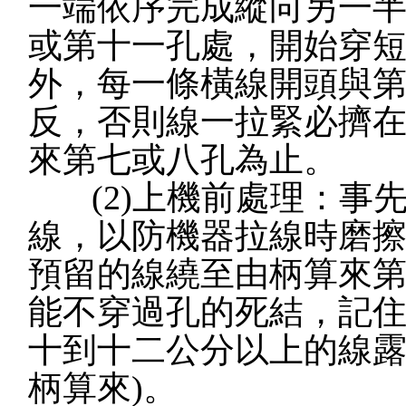
一端依序完成縱向另一
或第十一孔處，開始穿
外，每一條橫線開頭與
反，否則線一拉緊必擠
來第七或八孔為止。
(2)上機前處理：事
線，以防機器拉線時磨
預留的線繞至由柄算來
能不穿過孔的死結，記
十到十二公分以上的線露
柄算來)。