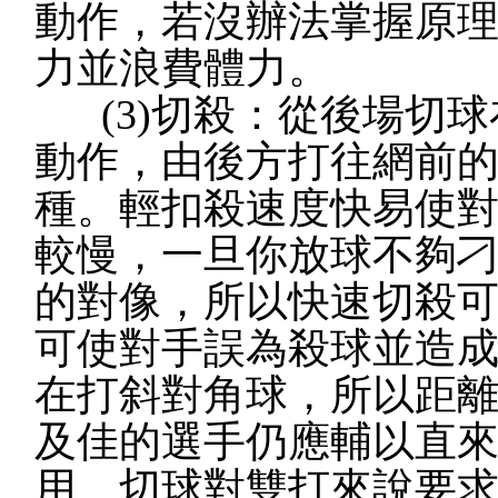
動作，若沒辦法掌握原
力並浪費體力。
(3)切殺：從後場切球
動作，由後方打往網前
種。輕扣殺速度快易使
較慢，一旦你放球不夠
的對像，所以快速切殺
可使對手誤為殺球並造
在打斜對角球，所以距
及佳的選手仍應輔以直
用。切球對雙打來說要