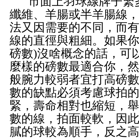
市面上羽球線牌子繁
纖維、羊腸或半羊腸線
法又因需要的不同，而
線的直徑與粗細。如果你
磅數)沒啥概念的話，可
麼樣的磅數最適合你，
般腕力較弱者宜打高磅
數的缺點必須考慮球拍
緊，壽命相對也縮短，
數的線，拍面較軟，因
膩的球較為順手，反之