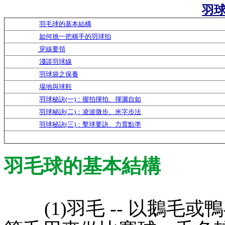
羽
羽毛球的基本結構
如何挑一把稱手的羽球拍
穿線要領
淺談羽球線
羽球袋之保養
場地與球鞋
羽球秘訣(一)：握拍揮拍、揮灑自如
羽球秘訣(二)：凌波微步、米字步法
羽球秘訣(三)：擊球要訣、力貫點準
羽毛球的基本結構
(1)羽毛 -- 以鵝毛