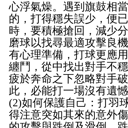
心浮氣燥。遇到旗鼓相
的，打得穩失誤少，便
時，要積極搶回，減少
磨球以找尋最適攻擊良
有心理準備，打球更應
纏鬥，從中找出對手不
疲於奔命之下忽略對手
此，必能打一場沒有遺
(2)如何保護自己：打
得注意突如其來的意外
的攻擊與跌倒及滑倒，