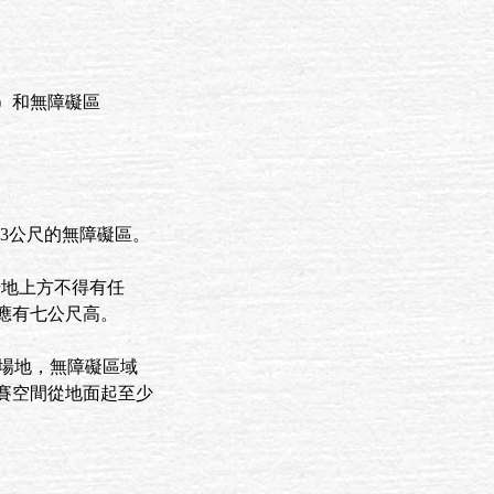
urt）和無障礙區
 3公尺的無障礙區。
比賽場地上方不得有任
應有七公尺高。
n）的場地，無障礙區域
賽空間從地面起至少