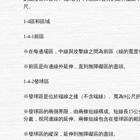
尺。
1-4區和區域
1-4-1前區
※在每邊場區，中線與攻擊線之間為前區（線的寬度
※前區是向邊線外延伸，直到無障礙區的盡頭。
1-4-2發球區
※發球區是位於端線之後（不含端線）、寬為9公尺
※發球區的兩側界限，由兩條短線構成。短線長15公
分處，視同邊線的延伸。兩條短線包含在發球區的範
※發球區的縱深，延伸到無障礙區的盡頭。