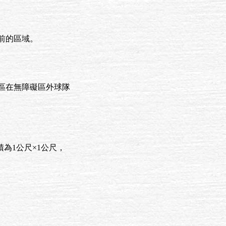
前的區域。
區在無障礙區外球隊
面積為1公尺×1公尺，