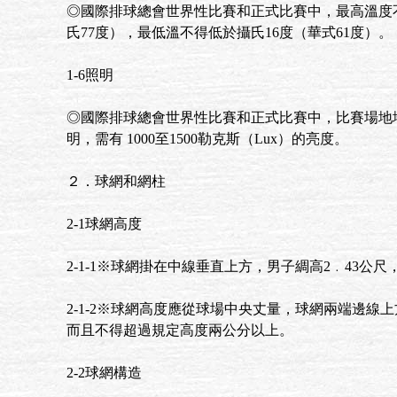
◎國際排球總會世界性比賽和正式比賽中，最高溫度不
氏77度），最低溫不得低於攝氏16度（華式61度）。
1-6照明
◎國際排球總會世界性比賽和正式比賽中，比賽場地
明，需有 1000至1500勒克斯（Lux）的亮度。
２．球網和網柱
2-1球網高度
2-1-1※球網掛在中線垂直上方，男子綢高2﹒43公尺
2-1-2※球網高度應從球場中央丈量，球網兩端邊線
而且不得超過規定高度兩公分以上。
2-2球網構造