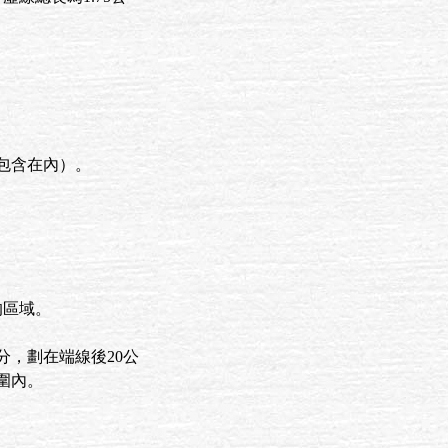
包含在內）。
的區域。
分，劃在端線後20公
圍內。