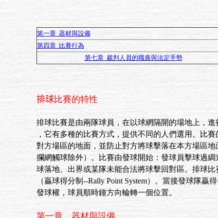
第一章 器材與設備
第四章 比賽行為
第七章 裁判人員的職責與法定手勢
排球
比賽的特性
排球比賽是由兩隊球員，在以球網隔開的場地上，進
，它有多種的比賽方式，提供不同的人們選用。比賽
對方場區的地面，並防止對方將球擊落在本方場區地
攔網觸球除外）。比賽由發球開始：發球員擊球過綢
球落地、出界或某隊未能合法將球擊回對區。排球比
（贏球得分制--Rally Point System）。當接
發球權，球員順時鐘方向輪轉一個位置。
第一章 器材與設備