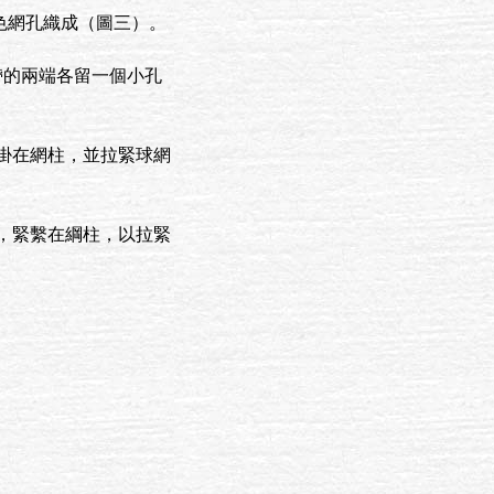
黑色網孔織成（圖三）。
帶的兩端各留一個小孔
掛在網柱，並拉緊球網
，緊繫在綱柱，以拉緊