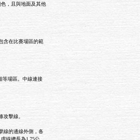
淺色，且與地面及其他
包含在比賽場區的範
的相等場區。中線連接
條攻擊線。
擊線的邊線外側，各
虛線總長為1.75公