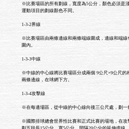
※比賽場區的所有劃線，寬度為5公分，顏色必須是
運動項目的劃線顏色不同。
1-3-2界線
※比賽場區由兩條邊線和兩條端線圍成，邊線和端線
圍內。
1-3-3中線
※中線的中心線將比賽場區分成兩個 9公尺×9公尺
兩條邊線，在球網下方。
1-3-4攻擊線
※在每邊場區，從中線的中心線向後三公尺處，劃一
※國際排球總會世界性比賽和正式比賽的場地，在攻
劃五段長15公分、寬5公分，間隔20公分的延伸虛線，