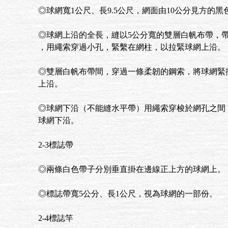
◎球網寬1公尺、長9.5公尺，網面由10公分見方的
◎球網上沿的全長，縫以5公分寬的雙層白帆布帶，
，用繩索穿過小孔，緊繫在網柱，以拉緊球網上沿。
◎雙層白帆布帶間，穿過一條柔韌的鋼索，將球網緊
上沿。
◎球網下沿（不能縫水平帶）用繩索穿梭於網孔之間
球網下沿。
2-3標誌帶
◎兩條白色帶子分別垂直掛在邊線正上方的球網上。
◎標誌帶寬5公分、長1公尺，視為球網的一部份。
2-4標誌竿