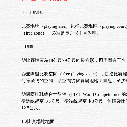
１．比賽場地
比賽場地（playing area）包括比賽場區（playing co
（free zone），必須是長方形而且對稱。
1-1範圍
◎比賽場區為18公尺×9公尺的長方形，四周圍有至少
◎無障礙比賽空間（ free playing space），是指
何障礙物的空間。該空間從比賽場地地面量起，至少
◎國際排球總會世界性（FIVB World Competitio
從邊線起至少5公尺，從端線起至少8公尺，無障礙比
12.5公尺。
1-2比賽場地地面