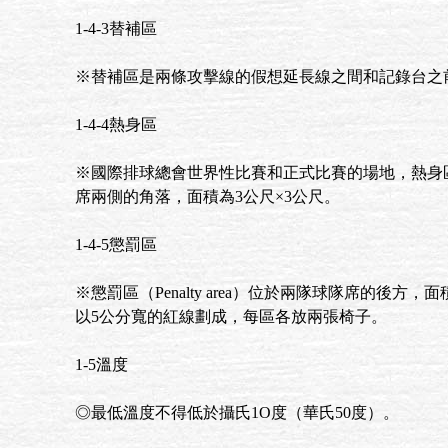
1-4-3替補區
※替補區是兩條攻擊線的假想延長線之間和記錄台之
1-4-4熱身區
※國際排球總會世界性比賽和正式比賽的場地，熱身
席兩側的角落，面積為3公尺×3公尺。
1-4-5懲罰區
※懲罰區（Penalty area）位於兩隊球隊席的後方，
以5公分寬的紅線劃成，每區各放兩張椅子。
1-5溫度
◎最低溫度不得低於攝氏1O度（華氏50度）。