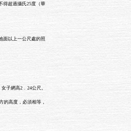
得超過攝氏25度（華
地面以上一公尺處的照
，女子網高2﹒24公尺。
上方的高度，必須相等，