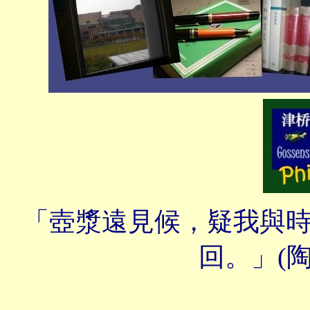
「壺漿遠見候，疑我與時乖
回。」(