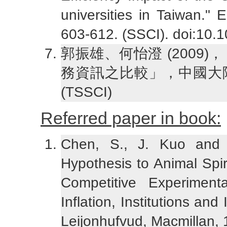
universities in Taiwan."
603-612. (SSCI). doi:10.
郭振雄、何怡澄 (2009
務資訊之比較」，中國大陸
(TSSCI)
Referred paper in book:
Chen, S., J. Kuo and 
Hypothesis to Animal Spi
Competitive Experimental
Inflation, Institutions an
Leijonhufvud, Macmillan, 