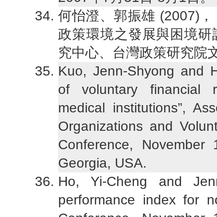
何怡澄、郭振雄 (2007
政策環境之發展與困境研
究中心、台灣政策研究院文教
Kuo, Jenn-Shyong and Ho
of voluntary financial r
medical institutions”, As
Organizations and Volun
Conference, November 1
Georgia, USA.
Ho, Yi-Cheng and Jenn
performance index for not