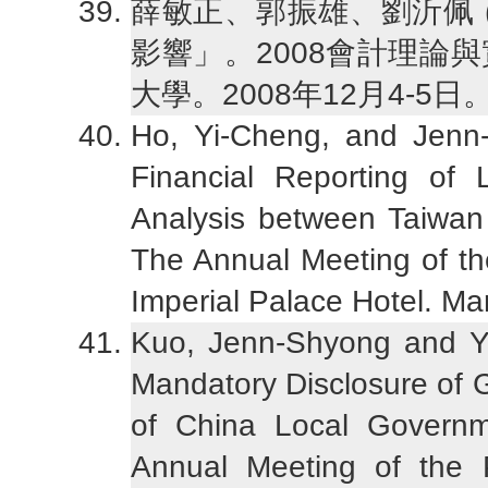
薛敏正、郭振雄、劉沂佩 (
影響」。2008會計理論
大學。2008年12月4-5日
Ho, Yi-Cheng, and Jenn-
Financial Reporting of
Analysis between Taiwan
The Annual Meeting of th
Imperial Palace Hotel. Ma
Kuo, Jenn-Shyong and Yi
Mandatory Disclosure of 
of China Local Governm
Annual Meeting of the 