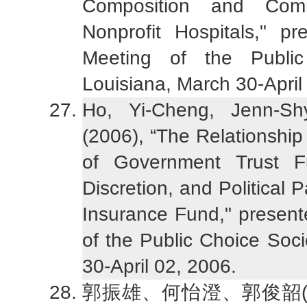
Composition and Comm
Nonprofit Hospitals," 
Meeting of the Public
Louisiana, March 30-April
Ho, Yi-Cheng, Jenn-S
(2006), “The Relationshi
of Government Trust F
Discretion, and Political
Insurance Fund," presen
of the Public Choice Soc
30-April 02, 2006.
郭振雄、何怡澄、郭俊韶(